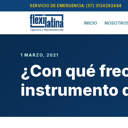
Skip
SERVICIO DE EMERGENCIA: (57) 3124292484
to
content
INICIO
NOSOTRO
1 MARZO, 2021
¿Con qué frec
instrumento 