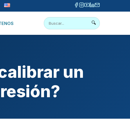
🔍
TENOS
calibrar un
presión?