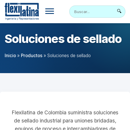
Skip
to
🔍
content
Soluciones de sellado
Inicio
»
Productos
»
Soluciones de sellado
Flexilatina de Colombia suministra soluciones
de sellado industrial para uniones bridadas,
equipos de proceso e intercambiadores de