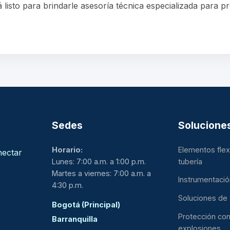
 listo para brindarle asesoría técnica especializada para p
Sedes
Solucione
Horario:
Elementos flex
nectar
Lunes: 7:00 a.m. a 1:00 p.m.
tubería
Martes a viernes: 7:00 a.m. a
Instrumentaci
4:30 p.m.
Soluciones de 
Bogotá (Principal)
Protección con
Barranquilla
explosiones