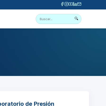
🔍
oratorio de Presión