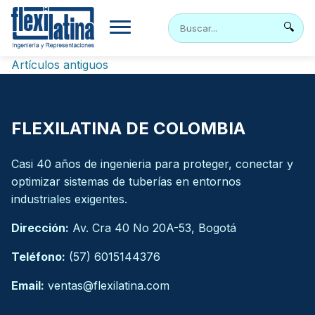
Skip
to
🔍
content
Navegación
Artículos antiguos
de
entradas
FLEXILATINA DE COLOMBIA
Casi 40 años de ingenieria para proteger, conectar y
optimizar sistemas de tuberías en entornos
industriales exigentes.
Dirección:
Av. Cra 40 No 20A-53, Bogotá
Teléfono:
(57) 6015144376
Email:
ventas@flexilatina.com