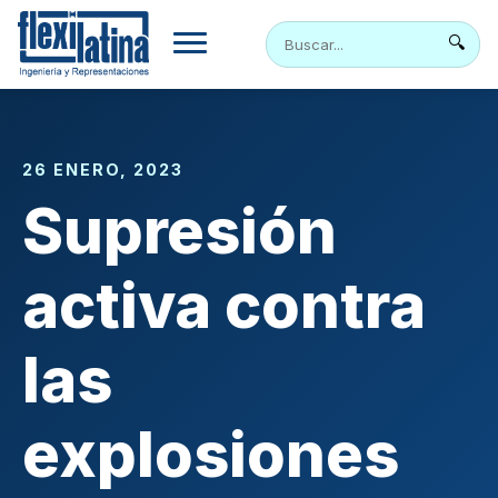
Skip
to
🔍
content
26 ENERO, 2023
Supresión
activa contra
las
explosiones